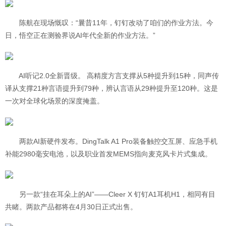
陈航在现场慨叹：“曩昔11年，钉钉改动了咱们的作业方法。今
日，悟空正在测验界说AI年代全新的作业方法。”
AI听记2.0全新晋级。 高精度方言支撑从5种提升到15种，同声传
译从支撑21种言语提升到79种，辨认言语从29种提升至120种。这是
一次对全球化场景的深度掩盖。
两款AI新硬件发布。DingTalk A1 Pro装备触控交互屏、应急手机
补能2980毫安电池，以及职业首发MEMS指向麦克风卡片式集成。
另一款“挂在耳朵上的AI”——Cleer X 钉钉A1耳机H1，相同有目
共睹。两款产品都将在4月30日正式出售。