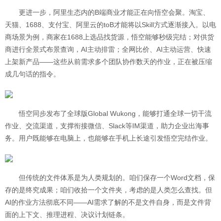
更进一步，阿里生态内的B端商业才能正在向悟空会聚。淘宝、
天猫、1688、支付宝、阿里云的toB才能将以Skill方式逐渐接入。以电
商场景为例，商家在1688上选品找货源，悟空能够秒级完结；对供货
商进行全景式布景查询，AI主动排雷；全网比价、AI主动运营、快速
上架新产品——这些从前需求多个团队协作数天的作业，正在被压缩
成几句话的指令。
悟空同步发布了全球版Global Wukong，能够打通全球一切干流
作业、交流渠道，支撑衔接微信、Slack等IM渠道，助力企业出海事
务。用户既能够在电脑上，也能够在手机上长途引发悟空完结作业。
但传统的文件体系是为人类规划的。咱们保存一个Word文档，保
存的是终究成果；咱们收拾一个文件夹，考虑的是人类怎么查找。但
AI的作业方法彻底不同——AI需求了解的不是文件自身，而是文件背
面的上下文、推理进程、决议计划链条。