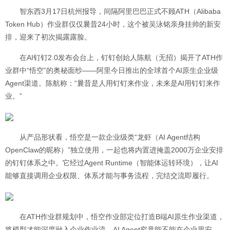
智东西3月17日杭州报导，间隔阿里巴巴正式不顾ATH（Alibaba
Token Hub）作业群仅仅曩昔24小时，这个被吴泳铭亲身挂帅的新安
排，迎来了初次揭露露脸。
在AI钉钉2.0发布会台上，钉钉创始人陈航（无招）揭开了ATH作
业群中“悟空”的奥秘面纱——阿里今日推出的全球首个AI原生企业级
Agent渠道。陈航称：“曩昔是人用钉钉来作业，未来是AI用钉钉来作
业。”
从产品形状看，悟空是一款企业级类“龙虾（AI Agent结构
OpenClaw的昵称）”独立使用，一起也将内置进掩盖2000万企业安排
的钉钉体系之中。它经过Agent Runtime（智能体运转环境），让AI
能够直接调用企业权限、体系才能与事务流程，完结交流即履行。
在ATH作业群规划中，悟空作业部定位打造B端AI原生作业渠道，
将模型才能深度融入企业作业流。AI Agent究竟能不能在企业里安