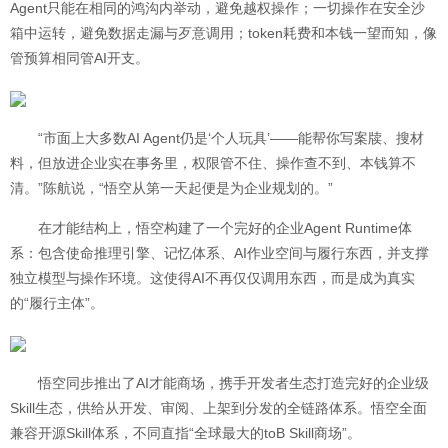
Agent只能在相同的鸿沟内举动，避免越权操作；一切操作在安全沙
箱中运转，避免数据走漏与歹意调用；token耗费和本钱一望而知，像
管预算相同管AI开支。
“市面上大多数AI Agent仍是‘个人玩具’——能帮你写案牍、搜材
料，但放进企业实在事务里，权限管不住、操作查不到、本钱算不
清。”陈航说，“悟空从第一天起便是为企业规划的。”
在才能结构上，悟空构建了一个完好的企业Agent Runtime体
系：包含使命推理引擎、记忆体系、AI作业空间与履行东西，并支撑
独立模型与操作环境。这使得AI不再仅仅调用东西，而是成为真实
的“履行主体”。
悟空同步推出了AI才能商场，携手开发者生态打造完好的企业级
Skill生态，供给从开发、审阅、上架到分发的全链路体系。悟空全面
兼容开源Skill体系，不同直指“全球最大的toB Skill商场”。