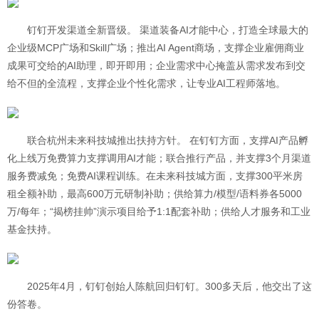
钉钉开发渠道全新晋级。 渠道装备AI才能中心，打造全球最大的
企业级MCP广场和Skill广场；推出AI Agent商场，支撑企业雇佣商业
成果可交给的AI助理，即开即用；企业需求中心掩盖从需求发布到交
给不但的全流程，支撑企业个性化需求，让专业AI工程师落地。
联合杭州未来科技城推出扶持方针。 在钉钉方面，支撑AI产品孵
化上线万免费算力支撑调用AI才能；联合推行产品，并支撑3个月渠道
服务费减免；免费AI课程训练。在未来科技城方面，支撑300平米房
租全额补助，最高600万元研制补助；供给算力/模型/语料券各5000
万/每年；“揭榜挂帅”演示项目给予1:1配套补助；供给人才服务和工业
基金扶持。
2025年4月，钉钉创始人陈航回归钉钉。300多天后，他交出了这
份答卷。