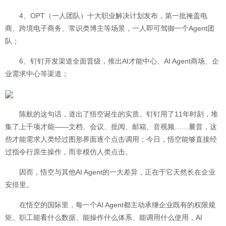
4、OPT（一人团队）十大职业解决计划发布，第一批掩盖电
商、跨境电子商务、常识类博主等场景，一人即可驾御一个Agent团
队；
6、钉钉开发渠道全面晋级，推出AI才能中心、AI Agent商场、企
业需求中心等渠道；
陈航的这句话，道出了悟空诞生的实质。钉钉用了11年时刻，堆
集了上千项才能——文档、会议、批阅、邮箱、音视频……曩昔，这
些才能需求人类经过图形界面逐个点击调用；今日，悟空能够直接经
过指令行原生操作，而非模仿人类点击。
因而，悟空与其他AI Agent的一大差异，正在于它天然长在企业
安排里。
在悟空的国际里，每一个AI Agent都主动承继企业既有的权限规
矩。职工能看什么数据、能操作什么体系、能调用什么使用，AI