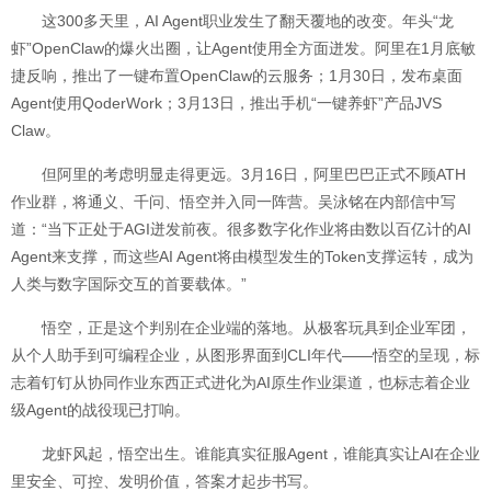
这300多天里，AI Agent职业发生了翻天覆地的改变。年头“龙
虾”OpenClaw的爆火出圈，让Agent使用全方面迸发。阿里在1月底敏
捷反响，推出了一键布置OpenClaw的云服务；1月30日，发布桌面
Agent使用QoderWork；3月13日，推出手机“一键养虾”产品JVS
Claw。
但阿里的考虑明显走得更远。3月16日，阿里巴巴正式不顾ATH
作业群，将通义、千问、悟空并入同一阵营。吴泳铭在内部信中写
道：“当下正处于AGI迸发前夜。很多数字化作业将由数以百亿计的AI
Agent来支撑，而这些AI Agent将由模型发生的Token支撑运转，成为
人类与数字国际交互的首要载体。”
悟空，正是这个判别在企业端的落地。从极客玩具到企业军团，
从个人助手到可编程企业，从图形界面到CLI年代——悟空的呈现，标
志着钉钉从协同作业东西正式进化为AI原生作业渠道，也标志着企业
级Agent的战役现已打响。
龙虾风起，悟空出生。谁能真实征服Agent，谁能真实让AI在企业
里安全、可控、发明价值，答案才起步书写。