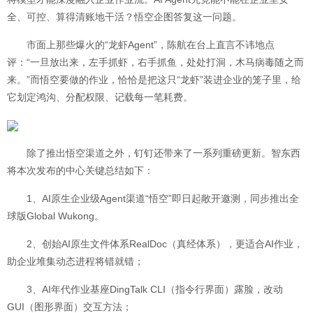
全、可控、算得清账地干活？悟空企图答复这一问题。
市面上那些爆火的“龙虾Agent”，陈航在台上直言不讳地点
评：“一旦放出来，左手抓虾，右手抓鱼，处处打洞，木马病毒随之而
来。”而悟空要做的作业，恰恰是把这只“龙虾”装进企业的笼子里，给
它划定鸿沟、分配权限、记载每一笔耗费。
除了推出悟空渠道之外，钉钉还带来了一系列重磅更新。智东西
将本次发布的中心关键总结如下：
1、AI原生企业级Agent渠道“悟空”即日起敞开邀测，同步推出全
球版Global Wukong。
2、创始AI原生文件体系RealDoc（真经体系），更适合AI作业，
助企业堆集动态进程将错就错；
3、AI年代作业基座DingTalk CLI（指令行界面）露脸，改动
GUI（图形界面）交互方法；