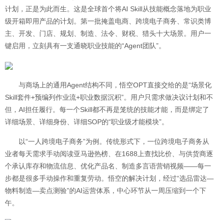
计划，正是为此而生。这是全球首个将AI Skill从技能概念落地为职业
级开箱即用产品的计划。第一批掩盖电商、跨境电子商务、常识类博
主、开发、门店、规划、制造、法令、财税、猎头十大场景。用户一
键启用，立刻具有一支通晓职业技能的“Agent团队”。
与商场上的通用Agent结构不同，悟空OPT直接交给的是“场景化
Skill套件+预编列作业流+职业数据沉积”。用户只需求做决议计划和不
但，AI担任履行。每一个Skill都不再是笼统的技能才能，而是绑定了
详细场景、详细身份、详细SOP的“职业级才能模块”。
以“一人跨境电子商务”为例。传统形式下，一位跨境电子商务从
业者每天需求手动阅读亚马逊热榜、在1688上查找比价、与供货商逐
个承认库存和物流信息、优化产品名、制造多言语营销视频——每一
步都是很多手动操作和重复劳动。悟空的解决计划，经过“选品雷达—
物料制造—卖点测验”的AI运营体系，中心环节从一周压缩到一个下
午。