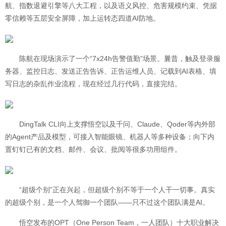
航、指数退避引擎等八大工程，以及语义风控、危害规模约束、凭据
零信赖等五层安全屏障，加上运转态四道AI防地。
陈航在现场演示了一个“7x24h告警值勤”场景。曩昔，触及登录服
务器、监控日志、发送正告告诉、正告运维人员、记载到AI表格、填
写日志的杂乱作业流程，现在经过几行代码，直接完结。
DingTalk CLI向上支撑悟空以及千问、Claude、Qoder等内外部
的Agent产品及模型，可接入智能眼镜、机器人等多种设备；向下内
置钉钉已有的文档、邮件、会议、批阅等很多功用组件。
“超级个别”正在兴起，但超级个别不等于一个人干一切事。真实
的超级个别，是一个人驾御一个团队——只不过这个团队满是AI。
悟空发布的OPT（One Person Team，一人团队）十大职业解决