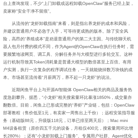
台上查询发现，不少“上门卸载或远程卸载OpenClaw”服务已经上架，
卖家称“安全干净不留痕”。
从流传的“龙虾卸载指南”来看，则是指出养龙虾的成本和风险，
并建议普通用户不必急于入手，可等待更成熟的版本。除了安全风
险，高昂的“养殖成本”是劝退普通用户的第二大主因。与传统聊天机
器人包月付费的模式不同，作为Agent的OpenClaw在执行任务时，需
要频繁地读网页、调工具、分解任务并与大模型进行多轮交互。这种
运行机制导致其Token消耗量是普通大模型的数倍甚至上百倍。有用
户实测，执行一次复杂的程序调试任务，一天就能烧掉数万块钱的成
本。市场甚至流传着“月薪两万，养不起一只龙虾”的说法。
近期闲鱼平台上与开源AI智能体 OpenClaw相关的商品及服务热
度急剧攀升。据悉，“小龙虾”相关搜索量环比暴涨1850%，成交量亦
翻数倍。目前，闲鱼上已形成完整的“养虾”产业链，包括：OpenClaw
部署教程（售价低至1元，有卖家一周售出上千份）；远程安装指导服
务（基础版88元，升级版118元，订单已排至两天后）；Mac mini
M4设备租赁（原价四五千元的设备，月租仅400元，搜索量周环比增
长280%）；还有“小龙虾卸载上门服务”、专属用户社群、Agent优化