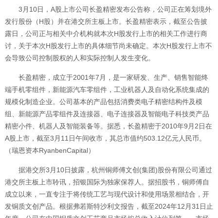
3月10日，A股上市公司长盈精密发布公告称，公司正在筹划境外
发行股份（H股）并在港交所主板上市。长盈精密表示，截至公告披
露日，公司正与相关中介机构就本次H股发行上市的相关工作进行商
讨，关于本次H股发行上市的具体细节尚未确定。本次H股发行上市不
会导致公司控制股权的人和实际控制人发生变化。
长盈精密，成立于2001年7月，是一家研发、生产、销售智能终
端手机零组件，新能源汽车零组件，工业机器人及自动化系统集成的
规模化制造企业。公司基本的产品包括消费类电子精密结构件及模
组、新能源产品零组件及连接器、电子连接器及智能电子科技类产品
精密小件、机器人及智能装备等。据悉，长盈精密于2010年9月2日在
A股上市，截至3月11日午间收市，其总市值约503.12亿元人民币。
（瑞恩资本RyanbenCapital）
据港交所3月10日披露，杭州铜师傅文创(集团)股份有限公司通过
港交所主板上市聆讯，招银国际为独家保荐人。据招股书，铜师傅自
成立以来，一直专注于将传统工艺与现代设计和使用场景相结合，开
发铜质文创产品。根据弗若斯特沙利文报告，截至2024年12月31日止