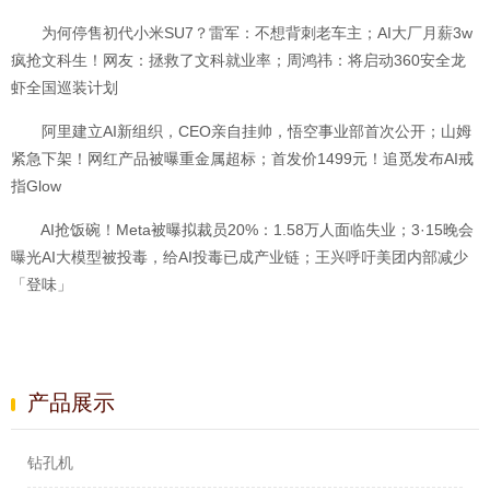
为何停售初代小米SU7？雷军：不想背刺老车主；AI大厂月薪3w
疯抢文科生！网友：拯救了文科就业率；周鸿祎：将启动360安全龙
虾全国巡装计划
阿里建立AI新组织，CEO亲自挂帅，悟空事业部首次公开；山姆
紧急下架！网红产品被曝重金属超标；首发价1499元！追觅发布AI戒
指Glow
AI抢饭碗！Meta被曝拟裁员20%：1.58万人面临失业；3·15晚会
曝光AI大模型被投毒，给AI投毒已成产业链；王兴呼吁美团内部减少
「登味」
产品展示
钻孔机