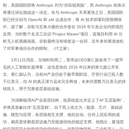
制，美国国防部将 Anthropic 列为“供应链风险”，而 Anthropic 则表示
将通过诉讼挑战这一决定。在与 Anthropic 关系紧张之后，美国国防
部已经分别与 OpenAI 和 xAI 达成合作，将 AI 技术部署到受限网络
中。据了解，谷歌与五角大楼的合作曾在 2018 年引发企业内部强烈
反弹。当时数千名员工抗议“Project Maven”项目，该项目利用 AI 分
析无人机视频画面。谷歌最终没有续签这一合同，近年来却逐渐放松
了对军事项目合作的限制。（IT之家）
3月11日消息，当地时间周二，英伟达CEO黄仁勋发布了一篇罕
见的人工智能长篇博客，这也是他自 2016 年以来的第七篇公开长
文。黄仁勋认为，当前AI产业仍处于极早期阶段。尽管行业已投入数
千亿美元，但 AI 的真正潜力远未完全释放，未来仍需数万亿美元的持
续投入，用于完善底层基础设施。
为清晰梳理AI产业底层结构，他系统提出并定义了AI“五层架构”，
并将其形象比作“五层蛋糕”。自下而上依次为：能源、芯片、基础设
施、模型与应用，各层级相互支撑、彼此拉动。任何上层应用的成
功，都高度依赖底层设施乃至能源供给的稳定支撑。他指出，最顶层