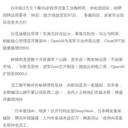
仅补贴3万元？曝36岁程序员复工当晚猝死，米哈游回应；哈啰
招聘运营要求「98后，能力强放宽至97后」，客服回应；多家车企回
应语音关大灯
比亚迪硬抗导弹！车身完好没起火，乘客仅轻伤；马云与阿里、
蚂蚁核心管理层齐聚谈AI；OpenAI与美军方合作惹众怒：ChatGPT卸
载量爆增295%
鲜猪肉竟是数个月前屠宰？山姆：是失误！网友称品质「不如菜
市场」；马斯克宣布：进军2nm芯片制造！挑战台积电三星；OpenAI
扩招至8000人
员工曝宇树对外标榜弹性双休，内部却是另一套规则，非常卷；
永辉喊话山姆不要让供应商二选一，业内人士称他们在躲永辉；傅盛
开撕周鸿祎
「日本最强AI」塌房！扒开代码全是DeepSeek，日本网友集体
破防；腾讯年报披露：人均年薪成本超百万；网易否认「使用AI清退
全部外包员工」