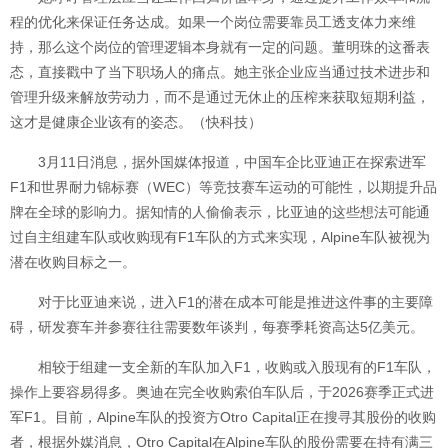
程的优化来保证任务达成。如果一个岗位需要靠员工透支体力来维
持，那么这个岗位的管理逻辑本身就有一定的问题。董明珠的这番表
态，直接戳中了当下职场人的痛点。她主张企业应当通过技术进步和
管理升级来解放劳动力，而不是通过无休止的压榨来获取短期利益，
这才是健康企业该有的姿态。（快科技）
3月11日消息，据外国媒体报道，中国车企比亚迪正在探索进军
F1和世界耐力锦标赛（WEC）等竞技赛车运动的可能性，以期提升品
牌在全球的影响力。据知情的人偷偷表示，比亚迪的这些想法可能通
过自主组建车队或收购现有F1车队的方式来实现，Alpine车队被视为
潜在收购目标之一。
对于比亚迪来说，进入F1的潜在成本可能是推进这件事的主要障
碍，研发赛车并参赛往往需要数年谈判，每赛季耗资高达5亿美元。
相较于组建一支全新的车队加入F1，收购或入股现有的F1车队，
操作上要容易得多。奥迪在完全收购索伯车队后，于2026赛季正式进
军F1。目前，Alpine车队的投资方Otro Capital正在搜寻其股份的收购
者，根据外媒消息，Otro Capital在Alpine车队的股份需要在持有满三