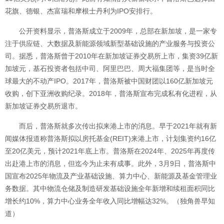
花旗、德银、杰富瑞和摩根士丹利为IPO安排行。
公开资料显示，普洛斯成立于2009年，总部在新加坡，是一家专
注于供应链、大数据及新能源领域新型基础设施的产业服务与投资公
司。据悉，普洛斯曾于2010年在新加坡证券交易所上市，集资39亿新
加坡元，基石投资者包括中司、阿里巴巴、周大福集团等，是当时全
球最大的不动产IPO。2017年，普洛斯被中国财团以160亿新加坡元
收购，创下亚洲收购纪录。2018年，普洛斯宣布完成私有化进程，从
新加坡证券交易所退市。
而后，普洛斯就多次传出拟来港上市的消息。早于2021年就有新
闻媒体报道称普洛斯拟以房托基金(REIT)来港上市，计划集资约16亿
至20亿美元，预计2021年底上市。普洛斯在2024年、2025年再度传
出赴港上市的消息，但迄今为止未有成事。此外，3月9日，普洛斯中
国宣布2025年物流及产业基础设施、算力中心、新能源及基金管理业
务数据。其中物流仓储及制造研发基础设施全年新增和续租面积同比
增长约10%，算力中心业务全年收入同比增幅达32%。（独角兽早知
道）