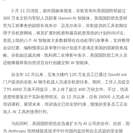
3 月 11 日消息，据外国媒体报道，谷歌宣布向美国国防部超过
300 万名文职与军职人员部署 Gemini AI 智能体。美国国防部负责研
究与工程事务的副部长埃米尔 · 迈克尔表示，谷歌提供的工具初期仅
用于非机密网络，将其扩展到机密和最高机密系统的计划尚待讨论。
首批上线的八个 AI 智能体大多数都用在自动处理行政事务，支持整理
会议纪要、编制预算以及审查行动计划是不是满足美国的国家防务战
略。谷歌副总裁吉姆 · 凯利周二在博客中表示，美国国防部工作人员
还能够最终靠自然语言自行创建定制 AI 智能体。
自去年 12 月以来，五角大楼约 120 万名员工已通过 GenAI.mil
门户提供的谷歌 AI 聊天机器人完成非机密任务。期间，工作人员提交
了约 4000 万条不同提示，并上传了超过 400 万份文件。不过，培训
进度明显落后于实际使用情况。自 12 月以来，仅有 26000 人完成 AI
培训课程。展望未来，培训场次已经全部约满，慢慢的变多员工正在
加入 AI 工具的使用行列。
与此同时，美国国防部也在迅速扩大与 AI 公司的合作。此前，因
为 Anthropic 拒绝移除其技术中针对国内监控和自主武器的安全限