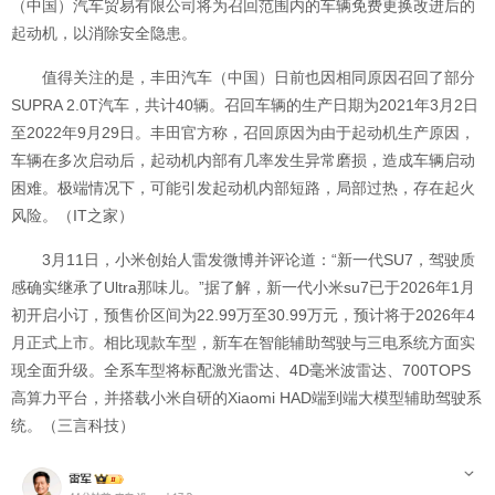
（中国）汽车贸易有限公司将为召回范围内的车辆免费更换改进后的
起动机，以消除安全隐患。
值得关注的是，丰田汽车（中国）日前也因相同原因召回了部分
SUPRA 2.0T汽车，共计40辆。召回车辆的生产日期为2021年3月2日
至2022年9月29日。丰田官方称，召回原因为由于起动机生产原因，
车辆在多次启动后，起动机内部有几率发生异常磨损，造成车辆启动
困难。极端情况下，可能引发起动机内部短路，局部过热，存在起火
风险。（IT之家）
3月11日，小米创始人雷发微博并评论道：“新一代SU7，驾驶质
感确实继承了Ultra那味儿。”据了解，新一代小米su7已于2026年1月
初开启小订，预售价区间为22.99万至30.99万元，预计将于2026年4
月正式上市。相比现款车型，新车在智能辅助驾驶与三电系统方面实
现全面升级。全系车型将标配激光雷达、4D毫米波雷达、700TOPS
高算力平台，并搭载小米自研的Xiaomi HAD端到端大模型辅助驾驶系
统。（三言科技）