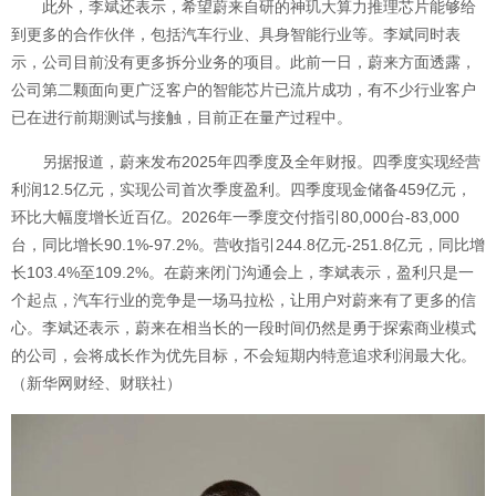
此外，李斌还表示，希望蔚来自研的神玑大算力推理芯片能够给
到更多的合作伙伴，包括汽车行业、具身智能行业等。李斌同时表
示，公司目前没有更多拆分业务的项目。此前一日，蔚来方面透露，
公司第二颗面向更广泛客户的智能芯片已流片成功，有不少行业客户
已在进行前期测试与接触，目前正在量产过程中。
另据报道，蔚来发布2025年四季度及全年财报。四季度实现经营
利润12.5亿元，实现公司首次季度盈利。四季度现金储备459亿元，
环比大幅度增长近百亿。2026年一季度交付指引80,000台-83,000
台，同比增长90.1%-97.2%。营收指引244.8亿元-251.8亿元，同比增
长103.4%至109.2%。在蔚来闭门沟通会上，李斌表示，盈利只是一
个起点，汽车行业的竞争是一场马拉松，让用户对蔚来有了更多的信
心。李斌还表示，蔚来在相当长的一段时间仍然是勇于探索商业模式
的公司，会将成长作为优先目标，不会短期内特意追求利润最大化。
（新华网财经、财联社）