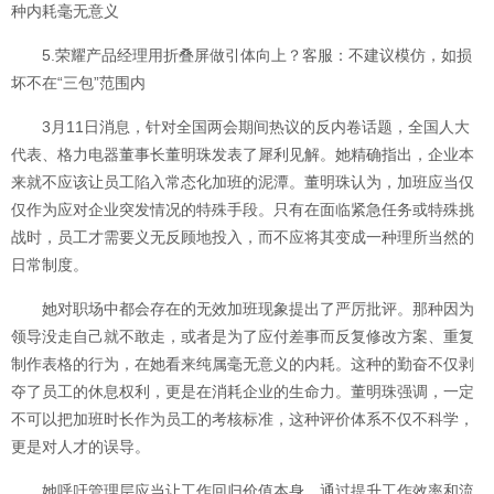
种内耗毫无意义
5.荣耀产品经理用折叠屏做引体向上？客服：不建议模仿，如损
坏不在“三包”范围内
3月11日消息，针对全国两会期间热议的反内卷话题，全国人大
代表、格力电器董事长董明珠发表了犀利见解。她精确指出，企业本
来就不应该让员工陷入常态化加班的泥潭。董明珠认为，加班应当仅
仅作为应对企业突发情况的特殊手段。只有在面临紧急任务或特殊挑
战时，员工才需要义无反顾地投入，而不应将其变成一种理所当然的
日常制度。
她对职场中都会存在的无效加班现象提出了严厉批评。那种因为
领导没走自己就不敢走，或者是为了应付差事而反复修改方案、重复
制作表格的行为，在她看来纯属毫无意义的内耗。这种的勤奋不仅剥
夺了员工的休息权利，更是在消耗企业的生命力。董明珠强调，一定
不可以把加班时长作为员工的考核标准，这种评价体系不仅不科学，
更是对人才的误导。
她呼吁管理层应当让工作回归价值本身，通过提升工作效率和流