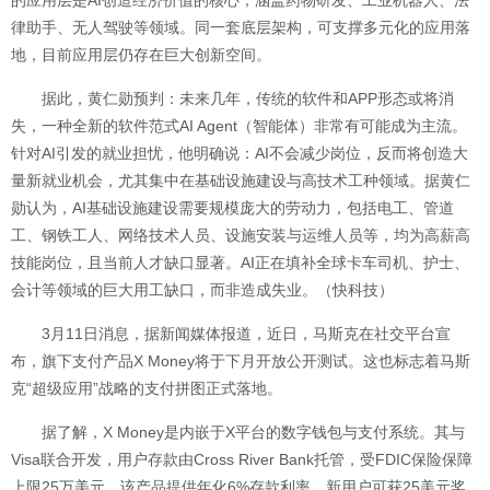
的应用层是AI创造经济价值的核心，涵盖药物研发、工业机器人、法
律助手、无人驾驶等领域。同一套底层架构，可支撑多元化的应用落
地，目前应用层仍存在巨大创新空间。
据此，黄仁勋预判：未来几年，传统的软件和APP形态或将消
失，一种全新的软件范式AI Agent（智能体）非常有可能成为主流。
针对AI引发的就业担忧，他明确说：AI不会减少岗位，反而将创造大
量新就业机会，尤其集中在基础设施建设与高技术工种领域。据黄仁
勋认为，AI基础设施建设需要规模庞大的劳动力，包括电工、管道
工、钢铁工人、网络技术人员、设施安装与运维人员等，均为高薪高
技能岗位，且当前人才缺口显著。AI正在填补全球卡车司机、护士、
会计等领域的巨大用工缺口，而非造成失业。（快科技）
3月11日消息，据新闻媒体报道，近日，马斯克在社交平台宣
布，旗下支付产品X Money将于下月开放公开测试。这也标志着马斯
克“超级应用”战略的支付拼图正式落地。
据了解，X Money是内嵌于X平台的数字钱包与支付系统。其与
Visa联合开发，用户存款由Cross River Bank托管，受FDIC保险保障
上限25万美元。该产品提供年化6%存款利率，新用户可获25美元奖