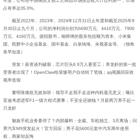
年度，公司在中国铜质文创工艺商品市场按总收入计位列第一，市场
占有率达35.0%。
截至2022年、2023年、2024年12月31日止年度和截至2025年9
月30日止九个月，公司的净利润分别为5690万元、4410万元、7900
万元、4160万元。据招股书，铜师傅的股东包括顺为资本、小米集
团、凯辉中小企业基金、国中基金、白泉纳海、央视基金等。（独角
兽早知道）
突发！薪资谈判破裂，芯片巨头8.9万人要罢工；养龙虾的第一批
受害者出现了！OpenClaw给装惨用户自动转了笔钱；qq视频回应收
视率造假
董明珠痛批无效加班：领导不走我不走这种内耗毫无意义；曝比
亚迪考虑进军F1一级方程式赛事；不安全还烧钱？月薪两万养不起一
只龙虾
魅族手机业务要停了？内部爆料：全裁、车机独立、3月离场；问
界汽车M9突发起火！官方回应；男子花5600元套中汽车两年使用
权，商家却反悔