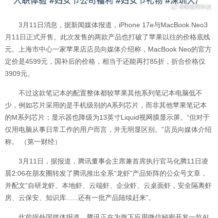
3月11日消息，据新闻媒体报道，iPhone 17e与MacBook Neo3
月11日正式开售。此次发售的两款产品也打破了苹果以往的价格底线
元。上海市中心一家苹果店店员向媒体介绍称，MacBook Neo的官方
定价是4599元，国补后的价格，相当于还能再打85折，折合价格仅
3909元。
不过这款笔记本的配置整体都较苹果其他系列笔记本电脑低不
少，例如芯片采用的是手机级别的A系列芯片，而非其他苹果笔记本
的M系列芯片；显示器也降级为13英寸Liquid视网膜显示屏。“但对于
仅用电脑从事日常工作的用户而言，并无明显区别。”店员向媒体介绍
称。 （第一财经）
3月11日，据报道，腾讯董事会主席兼首席执行官马化腾11日凌
晨2:06在朋友圈转发了腾讯推出全系“龙虾”产品矩阵的公众号文章，
并配文“自研龙虾、本地虾、云端虾、企业虾、云桌面虾，安全隔离虾
房、云保安、知识库......还有一批产品陆续赶来”。
此前据外国媒体报道，腾讯正在为旗下应用微信秘密开发一款AI