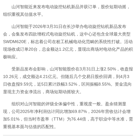
山河智能近来发布电动旋挖钻机新品并获订单，股价短期动摇，
组织重视其估值水平。
山河智能于2026年3月31日在长沙举办电动旋挖钻机新品发布
会，会集发布四款增程式电动旋挖钻机，这中心还包含全球最大类型
SWDM620E，标志着公司在桩工机械电动化范畴的系统性打破。活动
现场收成订单20台，总金额达1.2亿元，显现出商场对电动化产品的积
极响应。
受新品发布会影响，山河智能股价在3月31日上涨2.50%，收盘报
10.26元，成交额达4.21亿元。但随后几个交易日股价回调，到4月3
日收盘报9.59元，近5日累计跌幅3.52%，区间振幅8.55%。资金流向
显现主力资金净流出，商场短期动摇较大。
组织对山河智能的评级全体偏中性，重视度一般。盈余猜测显
现，公司2025年净利润估计同比增加69.87%，2026年营收估计会增
加5.01%，但当时市盈率（TTM）为76.44倍，高于职业中等水准，需
重视基本面与估值的匹配性。