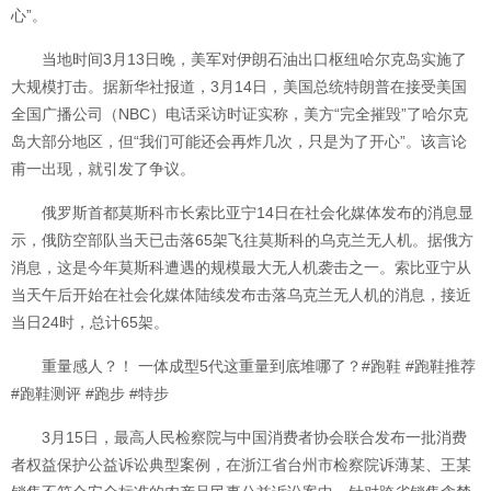
心”。
当地时间3月13日晚，美军对伊朗石油出口枢纽哈尔克岛实施了
大规模打击。据新华社报道，3月14日，美国总统特朗普在接受美国
全国广播公司（NBC）电话采访时证实称，美方“完全摧毁”了哈尔克
岛大部分地区，但“我们可能还会再炸几次，只是为了开心”。该言论
甫一出现，就引发了争议。
俄罗斯首都莫斯科市长索比亚宁14日在社会化媒体发布的消息显
示，俄防空部队当天已击落65架飞往莫斯科的乌克兰无人机。据俄方
消息，这是今年莫斯科遭遇的规模最大无人机袭击之一。索比亚宁从
当天午后开始在社会化媒体陆续发布击落乌克兰无人机的消息，接近
当日24时，总计65架。
重量感人？！ 一体成型5代这重量到底堆哪了？#跑鞋 #跑鞋推荐
#跑鞋测评 #跑步 #特步
3月15日，最高人民检察院与中国消费者协会联合发布一批消费
者权益保护公益诉讼典型案例，在浙江省台州市检察院诉薄某、王某