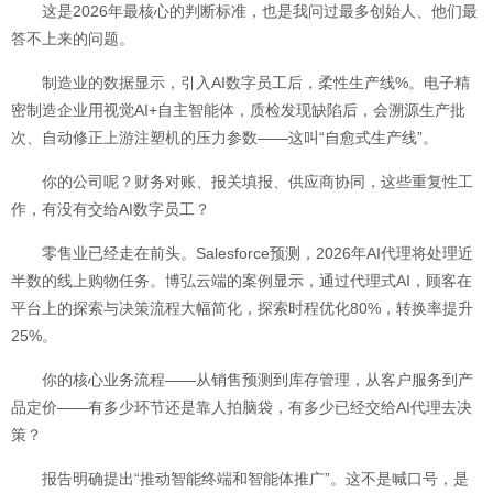
这是2026年最核心的判断标准，也是我问过最多创始人、他们最
答不上来的问题。
制造业的数据显示，引入AI数字员工后，柔性生产线%。电子精
密制造企业用视觉AI+自主智能体，质检发现缺陷后，会溯源生产批
次、自动修正上游注塑机的压力参数——这叫“自愈式生产线”。
你的公司呢？财务对账、报关填报、供应商协同，这些重复性工
作，有没有交给AI数字员工？
零售业已经走在前头。Salesforce预测，2026年AI代理将处理近
半数的线上购物任务。博弘云端的案例显示，通过代理式AI，顾客在
平台上的探索与决策流程大幅简化，探索时程优化80%，转换率提升
25%。
你的核心业务流程——从销售预测到库存管理，从客户服务到产
品定价——有多少环节还是靠人拍脑袋，有多少已经交给AI代理去决
策？
报告明确提出“推动智能终端和智能体推广”。这不是喊口号，是