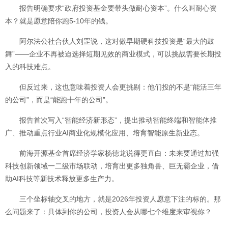
报告明确要求“政府投资基金要带头做耐心资本”。什么叫耐心资
本？就是愿意陪你跑5-10年的钱。
阿尔法公社合伙人刘罡说，这对做早期硬科技投资是“最大的鼓
舞”——企业不再被迫选择短期见效的商业模式，可以挑战需要长期投
入的科技难点。
但反过来，这也意味着投资人会更挑剔：他们投的不是“能活三年
的公司”，而是“能跑十年的公司”。
报告首次写入“智能经济新形态”，提出推动智能终端和智能体推
广、推动重点行业AI商业化规模化应用、培育智能原生新业态。
前海开源基金首席经济学家杨德龙说得更直白：未来要通过加强
科技创新领域一二级市场联动，培育出更多独角兽、巨无霸企业，借
助AI科技等新技术释放更多生产力。
三个坐标轴交叉的地方，就是2026年投资人愿意下注的标的。那
么问题来了：具体到你的公司，投资人会从哪七个维度来审视你？