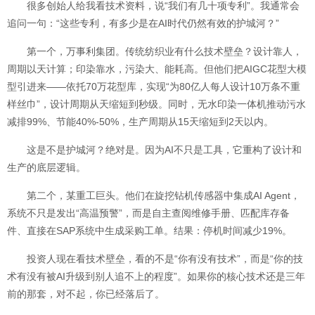
很多创始人给我看技术资料，说“我们有几十项专利”。我通常会
追问一句：“这些专利，有多少是在AI时代仍然有效的护城河？”
第一个，万事利集团。传统纺织业有什么技术壁垒？设计靠人，
周期以天计算；印染靠水，污染大、能耗高。但他们把AIGC花型大模
型引进来——依托70万花型库，实现“为80亿人每人设计10万条不重
样丝巾”，设计周期从天缩短到秒级。同时，无水印染一体机推动污水
减排99%、节能40%-50%，生产周期从15天缩短到2天以内。
这是不是护城河？绝对是。因为AI不只是工具，它重构了设计和
生产的底层逻辑。
第二个，某重工巨头。他们在旋挖钻机传感器中集成AI Agent，
系统不只是发出“高温预警”，而是自主查阅维修手册、匹配库存备
件、直接在SAP系统中生成采购工单。结果：停机时间减少19%。
投资人现在看技术壁垒，看的不是“你有没有技术”，而是“你的技
术有没有被AI升级到别人追不上的程度”。如果你的核心技术还是三年
前的那套，对不起，你已经落后了。