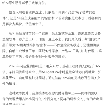
给AI原生硬件赋予了政策身份。
投资人现在看硬件企业，问的是：你的产品是“装了芯片的硬
件”，还是“有自主决策能力的智能体”？前者卖的是成本价，后者卖的
是解决方案价。估值差十倍。
智和岛融资辅导的一个案例：某工业软件企业，原来主要卖设备
监控软件，客户是工厂，估值一直上不去。我们介入后，帮他们把产
品升级为“AI预测性维护智能体”——不仅监控设备状态，还能预测故
障、自动生成维修工单、匹配备件库存。产品从“工具”变成“代理”，客
单价翻了三倍，最近刚拿到一轮数千万融资。
2026年制造业的标杆是：引入AI后，基础工程师的人效提升3-5
倍。某跨国供应链企业，用AI Agent 24小时监控全球港口吞吐量、汇
率及天气，自动调整订货周期，通过智能RPA自动完成数百份清关文
件的填报。
这种效率提升，会直接体现在你的财务指标上——同样的营收，
你的管理费用占比比同行低5个百分点；同样的研发投入，你的产出周
期比同行短30%。