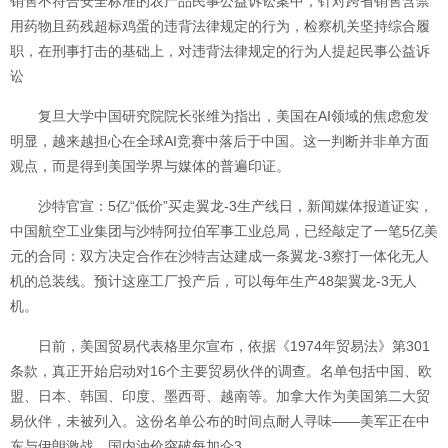
销售不符合安全标准的农产品民事公益诉讼案中，针对跨省销售含禁
用药物且药残超标鸡蛋的违背法律规定的行为，检察机关坚持综合履
职，在刑事打击的基础上，对违背法律规定的行为人提起民事公益诉
讼
复旦大学中国研究院院长张维为指出，美国在AI领域的焦虑愈发
明显，越来越担心在全球AI竞赛中落后于中国。这一判断并非单方面
观点，而是得到美国学界与媒体的普遍印证。
沙特官宣：5亿“低价”买走翼龙-3生产线日，新闻媒体报道证实，
中国航空工业集团与沙特阿拉伯军事工业总局，已经敲定了一笔5亿美
元的合同：双方决定合作在沙特吉达建成一条翼龙-3察打一体化无人
机的总装线。预计这座工厂投产后，可以每年生产48架翼龙-3无人
机。
日前，美国贸易代表格里尔宣布，依据《1974年贸易法》第301
条款，真正开始启动对16个主要贸易伙伴的调查。名单包括中国、欧
盟、日本、韩国、印度、墨西哥、越南等。加拿大作为美国第二大贸
易伙伴，未被列入。这份名单公布的时间点耐人寻味——美军正在中
东与伊朗激战，国内油价突破每加仑3.